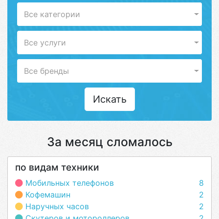
Все категории
Все услуги
Все бренды
Искать
За месяц сломалось
по видам техники
Мобильных телефонов
8
Кофемашин
2
Наручных часов
2
Скутеров и мотороллеров
2