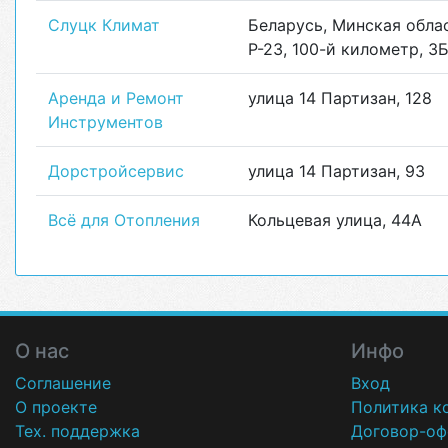
Слуцк Климат
Беларусь, Минская обла
Р-23, 100-й километр, 3
Аренда и Ремонт
улица 14 Партизан, 128
Инструментов
Дорстройсервис
улица 14 Партизан, 93
Всё для Отопления
Кольцевая улица, 44А
О нас
Инфо
Соглашение
Вход
О проекте
Политика к
Тех. поддержка
Договор-оф