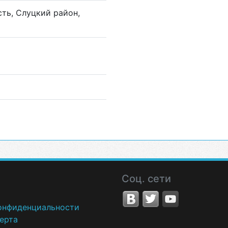
сть, Слуцкий район,
Б
Соц. сети
онфиденциальности
ерта